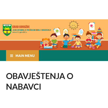
JU ZA PREDŠKOLSKI
www.vrtic.gorazde.ba
ODGOJ I
OBRAZOVANJE
GORAŽDE
MAIN MENU
OBAVJEŠTENJA O
NABAVCI