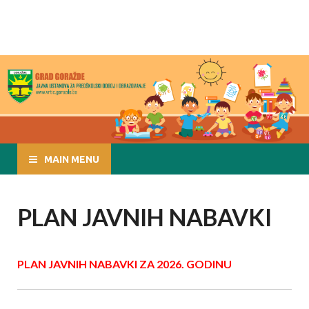
JU ZA PREDŠKOLSKI
www.vrtic.gorazde.ba
ODGOJ I
OBRAZOVANJE
GORAŽDE
MAIN MENU
PLAN JAVNIH NABAVKI
P
LAN JAVNIH NABAVKI ZA 2026. GODINU