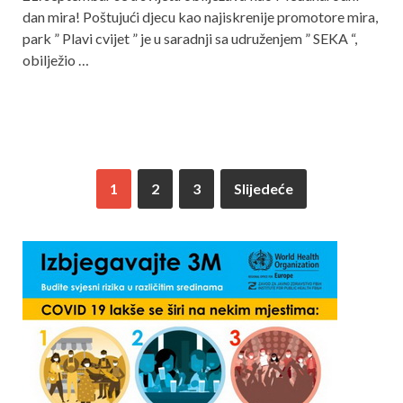
dan mira! Poštujući djecu kao najiskrenije promotore mira,
park ” Plavi cvijet ” je u saradnji sa udruženjem ” SEKA “,
obilježio …
1
2
3
Slijedeće