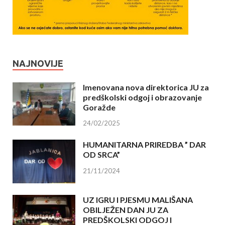
NAJNOVIJE
Imenovana nova direktorica JU za
predškolski odgoj i obrazovanje
Goražde
24/02/2025
HUMANITARNA PRIREDBA ” DAR
OD SRCA”
21/11/2024
UZ IGRU I PJESMU MALIŠANA
OBILJEŽEN DAN JU ZA
PREDŠKOLSKI ODGOJ I